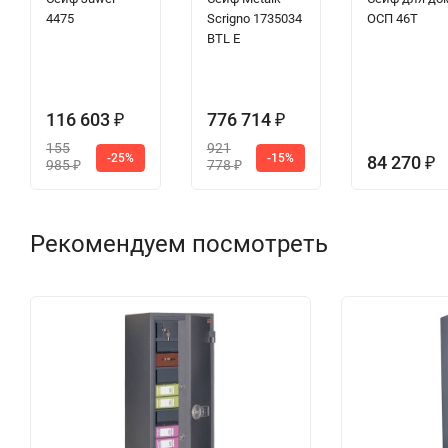
4475
Scrigno 1735034
ОСП 46Т
BTL E
116 603
776 714
₽
₽
155
921
-25%
-15%
84 270
₽
985
778
₽
₽
Рекомендуем посмотреть