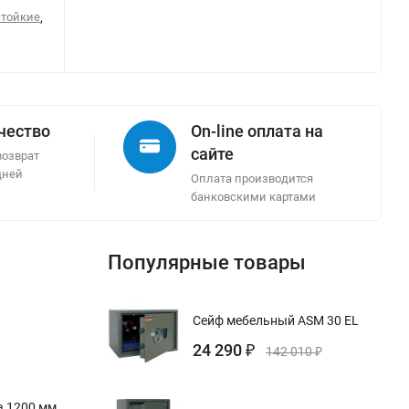
стойкие
,
ачество
On-line оплата на
сайте
возврат
дней
Оплата производится
банковскими картами
Популярные товары
Сейф мебельный ASM 30 EL
24 290
₽
142 010
₽
а 1200 мм,