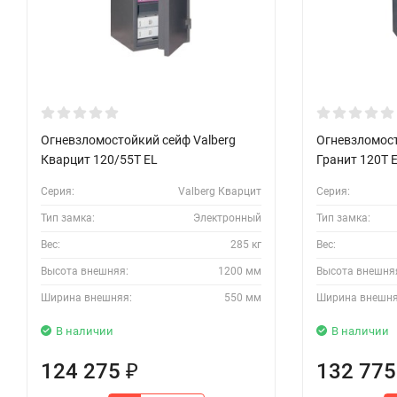
Огневзломостойкий сейф Valberg
Огневзломост
Кварцит 120/55T EL
Гранит 120T 
Серия:
Valberg Кварцит
Серия:
Тип замка:
Электронный
Тип замка:
Вес:
285 кг
Вес:
Высота внешняя:
1200 мм
Высота внешня
Ширина внешняя:
550 мм
Ширина внешня
В наличии
В наличии
124 275
132 77
₽