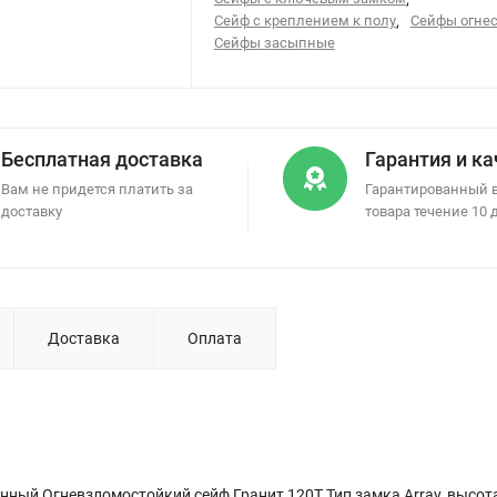
Сейф с креплением к полу
,
Сейфы огне
Сейфы засыпные
Бесплатная доставка
Гарантия и к
Вам не придется платить за
Гарантированный 
доставку
товара течение 10 
Доставка
Оплата
нный Огневзломостойкий сейф Гранит 120T Тип замка Array, высот