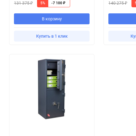
131 375
140 275
5%
-7 100
₽
₽
₽
В корзину
Купить в 1 клик
Ку