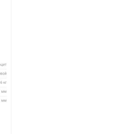
рцит
евой
6 кг
0 мм
0 мм