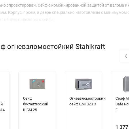
но спроектирован. Cейф с комбинированной защитой от взлома и 
 мм. Корпус, проем, и дверь специально изготовлены с минимумом
ает общую надежность сейфа.
ф огневзломостойкий Stahlkraft
‹
Сейф
Огневзломостойкий
Сейф Mu
ый
бухгалтерский
сейф BMI 020 Э
Safe R
814
ШБМ 25
E
1 377