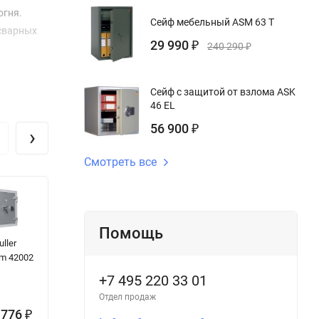
огня.
Сейф мебельный ASM 63 T
 сварных
29 990
₽
240 290
₽
Сейф с защитой от взлома ASK
46 EL
56 900
₽
›
Смотреть все
Помощь
ller
Оружейный
Сейф
Се
om 42002
сейф Чирок
огнестойкий
S
1312
FRS T 73 KL
4
+7 495 220 33 01
Отдел продаж
 776
7 585
46 890
6
₽
₽
₽