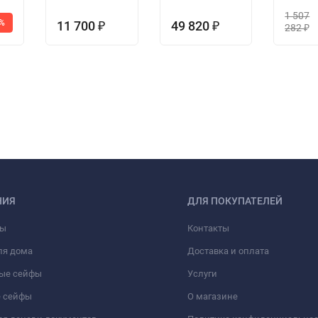
1 507
6%
11 700
49 820
₽
₽
282
₽
НИЯ
ДЛЯ ПОКУПАТЕЛЕЙ
фы
Контакты
ля дома
Доставка и оплата
ые сейфы
Услуги
 сейфы
О магазине