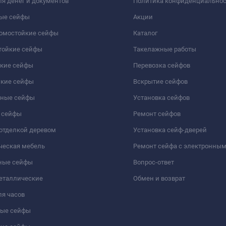
я денег и документов
Политика конфиденциально
ые сейфы
Акции
ломостойкие сейфы
Каталог
тойкие сейфы
Такелажные работы
йкие сейфы
Перевозка сейфов
йкие сейфы
Вскрытие сейфов
чные сейфы
Установка сейфов
 сейфы
Ремонт сейфов
отделкой деревом
Установка сейф-дверей
ческая мебель
Ремонт сейфа с электронны
ные сейфы
Вопрос-ответ
еталлические
Обмен и возврат
я часов
ые сейфы