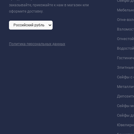
Сейфы дл
заказывайте, приезжайте к нам в магазин или
Мебельн
оформите доставку.
Огне-вз
Взломос
Огнесто
Политика персональных данных
Водосто
Гостини
Элитные
Сейфы с 
Металли
Депозит
Сейфы м
Сейфы дл
Ювелирн