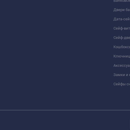
Банковс
Двери б
Дата-се
Сейф-ви
Сейф-дв
Кэшбокс
Ключни
Аксессуа
Замки и
Сейфы сн