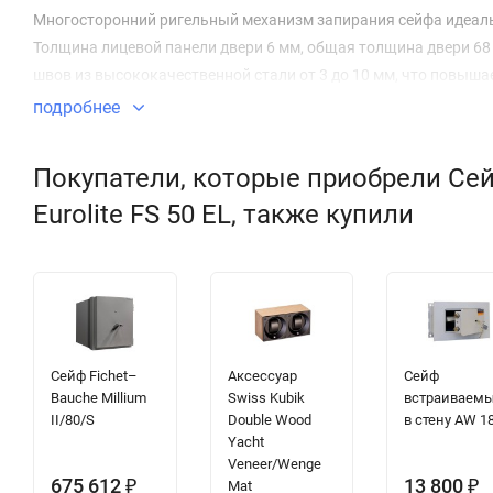
Многосторонний ригельный механизм запирания сейфа идеаль
Толщина лицевой панели двери 6 мм, общая толщина двери 68
швов из высококачественной стали от 3 до 10 мм, что повыш
подробнее
Покупатели, которые приобрели Сей
Eurolite FS 50 EL, также купили
Сейф Fichet–
Аксессуар
Сейф
Bauche Millium
Swiss Kubik
встраиваем
II/80/S
Double Wood
в стену AW 1
Yacht
Veneer/Wenge
675 612
13 800
Mat
₽
₽