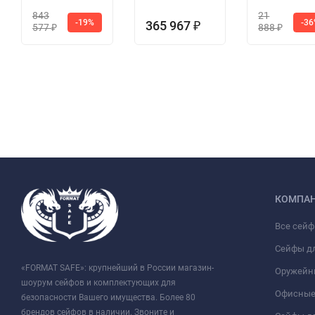
843
21
-19%
-3
365 967
₽
577
888
₽
₽
КОМПА
Все сей
Сейфы д
«FORMAT SAFE»: крупнейший в России магазин-
Оружейн
шоурум сейфов и комплектующих для
Офисные
безопасности Вашего имущества. Более 80
брендов сейфов в наличии. Звоните и