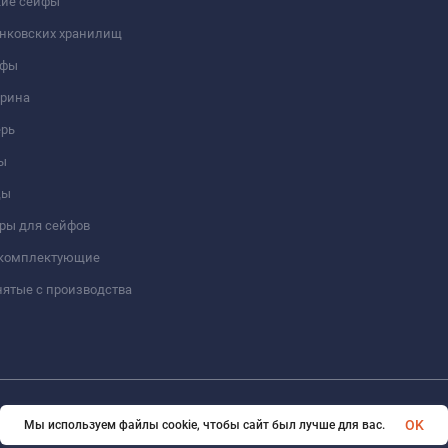
кие сейфы
анковских хранилищ
йфы
трина
ерь
ы
цы
ры для сейфов
 комплектующие
ятые с производства
© 2026 Format-safe.ru Все права защищены
OK
Мы используем файлы cookie, чтобы сайт был лучше для вас.