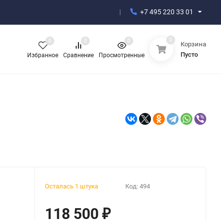
+7 495 220 33 01
0
0
0
0
Корзина
Пусто
Избранное
Сравнение
Просмотренные
Осталась 1 штука
Код:
494
118 500
₽