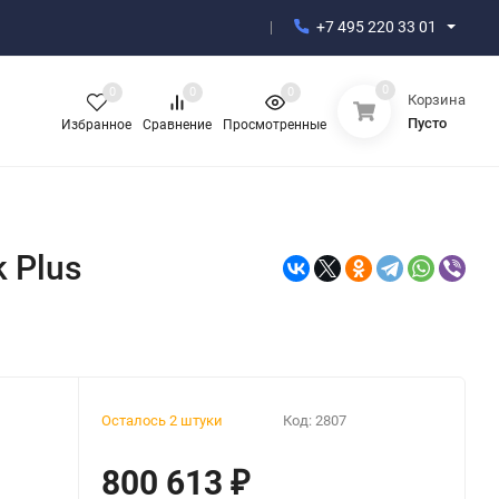
+7 495 220 33 01
0
0
0
0
Корзина
Пусто
Избранное
Сравнение
Просмотренные
 Plus
Осталось 2 штуки
Код:
2807
800 613
₽