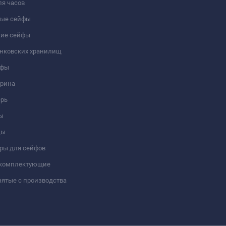
я часов
ые сейфы
кие сейфы
анковских хранилищ
йфы
трина
ерь
ы
цы
ры для сейфов
 комплектующие
ятые с производства