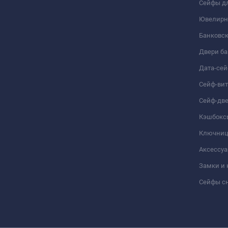
Сейфы дл
Ювелирн
Банковс
Двери б
Дата-се
Сейф-ви
Сейф-дв
Кэшбокс
Ключни
Аксессуа
Замки и
Сейфы сн