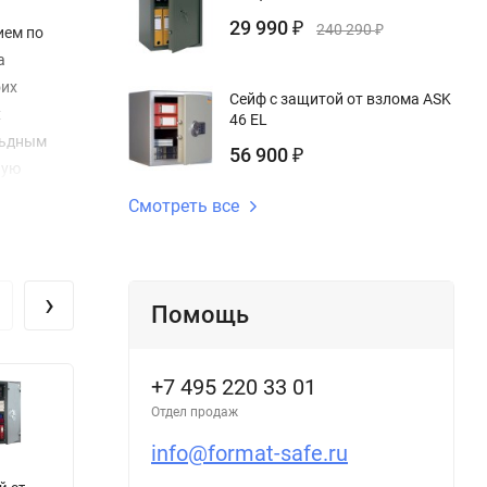
29 990
₽
240 290
₽
ием по
а
оих
Сейф с защитой от взлома ASK
х
46 EL
льдным
56 900
₽
ную
ение
Смотреть все
PLUS.
ужие от
›
отделку
Помощь
 сейфа к
+7 495 220 33 01
з
ция Flock
Отдел продаж
миум».
info@format-safe.ru
Универсальный
Сейф Muller
У
ых