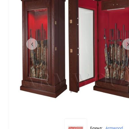
‹
Бренд:
Armwood