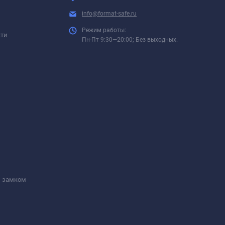
info@format-safe.ru
Режим работы:
сти
Пн-Пт 9:30—20:00; Без выходных.
м замком