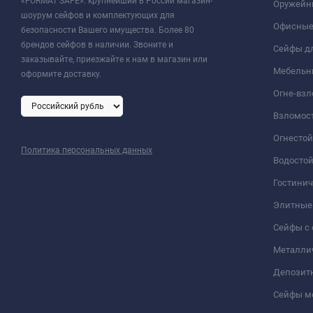
«FORMAT SAFE»: крупнейший в России магазин-
Оружейн
шоурум сейфов и комплектующих для
Офисные
безопасности Вашего имущества. Более 80
брендов сейфов в наличии. Звоните и
Сейфы дл
заказывайте, приезжайте к нам в магазин или
Мебельн
оформите доставку.
Огне-вз
Взломос
Огнесто
Политика персональных данных
Водосто
Гостини
Элитные
Сейфы с 
Металли
Депозит
Сейфы м