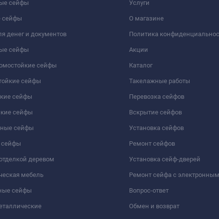
ые сейфы
Услуги
 сейфы
О магазине
я денег и документов
Политика конфиденциально
ые сейфы
Акции
ломостойкие сейфы
Каталог
тойкие сейфы
Такелажные работы
йкие сейфы
Перевозка сейфов
йкие сейфы
Вскрытие сейфов
чные сейфы
Установка сейфов
 сейфы
Ремонт сейфов
отделкой деревом
Установка сейф-дверей
ческая мебель
Ремонт сейфа с электронны
ные сейфы
Вопрос-ответ
еталлические
Обмен и возврат