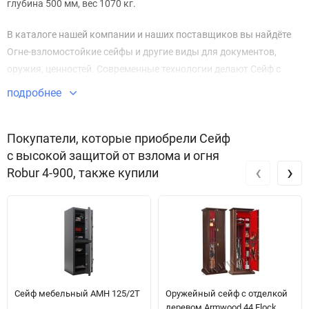
глубина 500 мм, вес 1070 кг.
В каталоге нашей компании и наших поставщиков вы найдёте
Огне-взломостойкие сейфы и другие виды для документов,
оружия, ценностей. Современные технологии делают Сейф с
высокой защитой от взлома и огня Robur 4-900 безупречным в
подробнее
плане безопасности и защиты имущества.
Звоните по телефону +7 495 220 33 01
Покупатели, которые приобрели Сейф
с высокой защитой от взлома и огня
‹
›
Robur 4-900, также купили
Сейф мебельный АМН 125/2Т
Оружейный сейф с отделкой
деревом Armwood 44 Flock