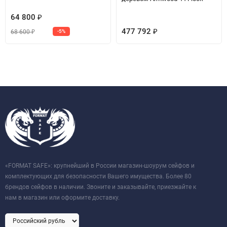
64 800
₽
477 792
68 600
-5%
₽
₽
«FORMAT SAFE»: крупнейший в России магазин-шоурум сейфов и
комплектующих для безопасности Вашего имущества. Более 80
брендов сейфов в наличии. Звоните и заказывайте, приезжайте к
нам в магазин или оформите доставку.