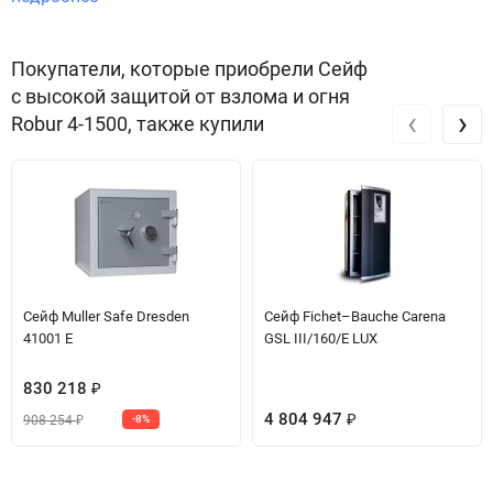
плане безопасности и защиты имущества.
Звоните по телефону +7 495 220 33 01
Покупатели, которые приобрели Сейф
с высокой защитой от взлома и огня
‹
›
Robur 4-1500, также купили
Сейф Muller Safe Dresden
Сейф Fichet–Bauche Carena
41001 E
GSL III/160/E LUX
830 218
₽
4 804 947
908 254
-8%
₽
₽