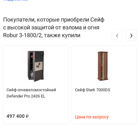
в плане безопасности и защиты имущества.
Звоните по телефону +7 495 220 33 01
Покупатели, которые приобрели Сейф
с высокой защитой от взлома и огня
‹
›
Robur 3-1800/2, также купили
Сейф огневзломостойкий
Сейф Stark 7000DS
Defender Pro 243S EL
497 400
₽
Цена по запросу