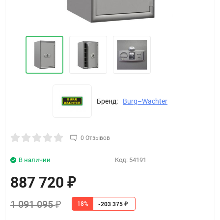
Бренд:
Burg–Wachter
0 Отзывов
В наличии
Код:
54191
887 720
₽
1 091 095
18%
₽
-203 375
₽