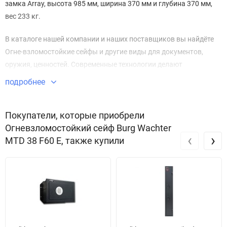
замка Array, высота 985 мм, ширина 370 мм и глубина 370 мм,
вес 233 кг.
В каталоге нашей компании и наших поставщиков вы найдёте
Огне-взломостойкие сейфы и другие виды для документов,
оружия, ценностей. Современные технологии делают
Огневзломостойкий сейф MTD 38 F60 E безупречным в плане
подробнее
безопасности и защиты имущества.
Звоните по телефону +7 495 220 33 01
Покупатели, которые приобрели
Огневзломостойкий сейф Burg Wachter
‹
›
MTD 38 F60 E, также купили