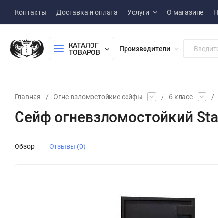
Контакты
Доставка и оплата
Услуги
О магазине
Н
КАТАЛОГ 
Производители
ТОВАРОВ
Главная
/
Огне-взломостойкие сейфы
/
6 класс
/
Сейф огневзломостойкий Stah
Обзор
Отзывы (0)