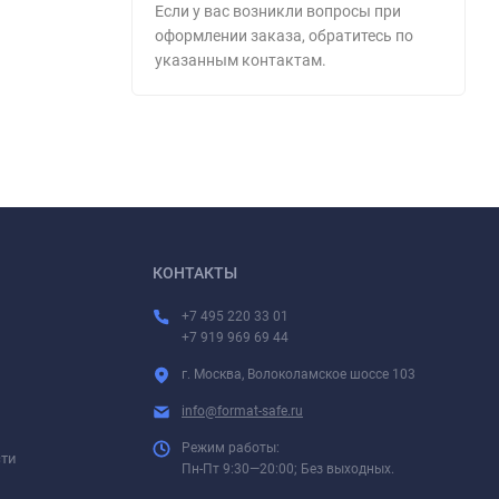
Если у вас возникли вопросы при
оформлении заказа, обратитесь по
указанным контактам.
КОНТАКТЫ
+7 495 220 33 01
+7 919 969 69 44
г. Москва, Волоколамское шоссе 103
info@format-safe.ru
Режим работы:
сти
Пн-Пт 9:30—20:00; Без выходных.