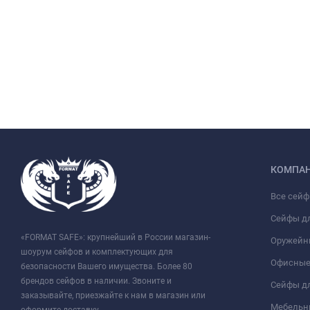
КОМПА
Все сей
Сейфы д
«FORMAT SAFE»: крупнейший в России магазин-
Оружейн
шоурум сейфов и комплектующих для
Офисные
безопасности Вашего имущества. Более 80
брендов сейфов в наличии. Звоните и
Сейфы дл
заказывайте, приезжайте к нам в магазин или
Мебельн
оформите доставку.