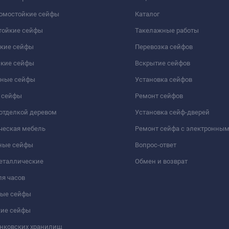
ломостойкие сейфы
Каталог
тойкие сейфы
Такелажные работы
йкие сейфы
Перевозка сейфов
йкие сейфы
Вскрытие сейфов
чные сейфы
Установка сейфов
 сейфы
Ремонт сейфов
отделкой деревом
Установка сейф-дверей
ческая мебель
Ремонт сейфа с электронны
ные сейфы
Вопрос-ответ
еталлические
Обмен и возврат
я часов
ые сейфы
кие сейфы
анковских хранилищ