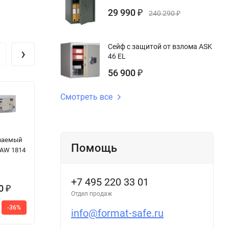
29 990
₽
240 290
₽
Сейф с защитой от взлома ASK
›
46 EL
56 900
₽
Смотреть все
Сейф
Сейф
Се
ваемый
огневзломостойкий
огневзломостойкий
Sa
Помощь
 AW 1814
Defender Pro
FSB 670
E
014 D EL
+7 495 220 33 01
00
8
₽
Отдел продаж
9
-36%
233 500
240 912
info@format-safe.ru
₽
₽
2