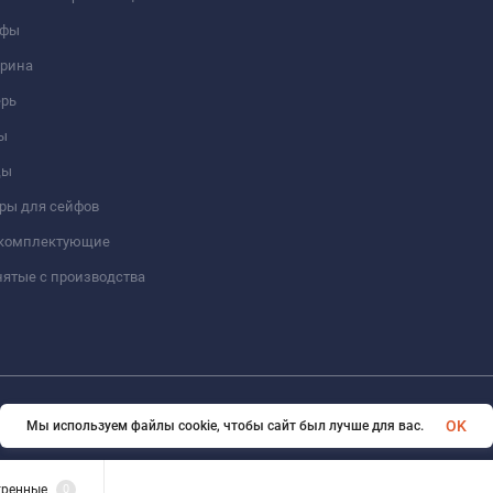
йфы
трина
ерь
ы
цы
ры для сейфов
 комплектующие
ятые с производства
© 2026 Format-safe.ru Все права защищены
OK
Мы используем файлы cookie, чтобы сайт был лучше для вас.
тренные
0