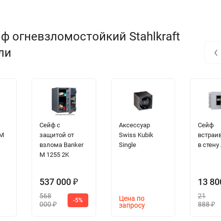
ф огневзломостойкий Stahlkraft
‹
ли
Сейф с
Аксессуар
Сейф
 M
защитой от
Swiss Kubik
встраи
взлома Banker
Single
в стену
M 1255 2K
537 000
13 8
₽
568
21
Цена по
-5%
000
888
запросу
₽
₽