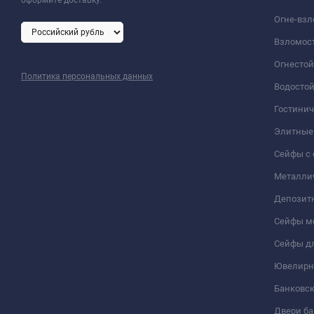
Огне-вз
Взломос
Огнесто
Политика персональных данных
Водосто
Гостини
Элитные
Сейфы с 
Металли
Депозит
Сейфы м
Сейфы дл
Ювелирн
Банковс
Двери б