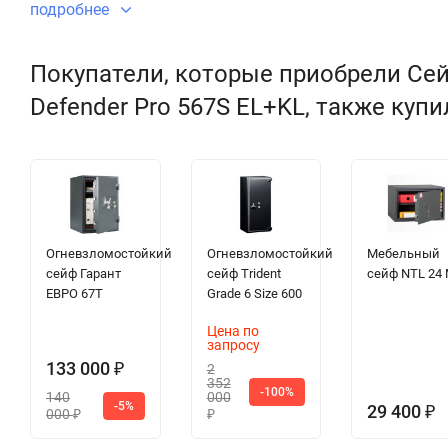
подробнее
Покупатели, которые приобрели Сей
Defender Pro 567S EL+KL, также купи
Огневзломостойкий
Огневзломостойкий
Мебельный
сейф Гарант
сейф Trident
сейф NTL 24
ЕВРО 67T
Grade 6 Size 600
Цена по
запросу
133 000
2
₽
352
-100%
140
000
-5%
29 400
₽
000
₽
₽