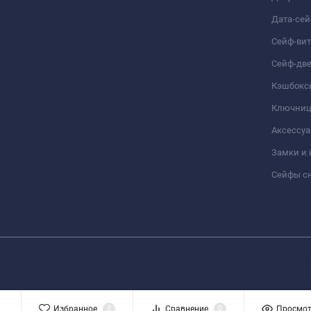
Дата-се
Сейф-ви
Сейф-дв
Кэшбокс
Ключни
Аксессуа
Замки и
Сейфы сн
Избранное
0
Сравнение
0
Просмо