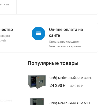
сыпные
ачество
On-line оплата на
сайте
возврат
дней
Оплата производится
банковскими картами
Популярные товары
Сейф мебельный ASM 30 EL
24 290
₽
142 010
₽
х слоёв.
Сейф мебельный ASM 63 T