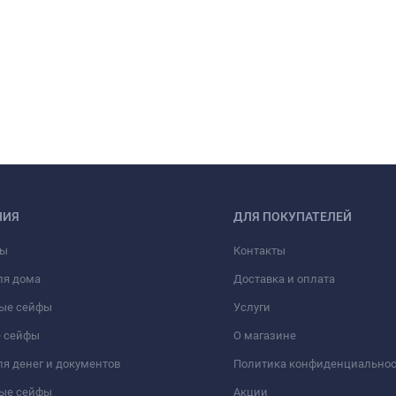
НИЯ
ДЛЯ ПОКУПАТЕЛЕЙ
фы
Контакты
ля дома
Доставка и оплата
ые сейфы
Услуги
 сейфы
О магазине
я денег и документов
Политика конфиденциально
ые сейфы
Акции