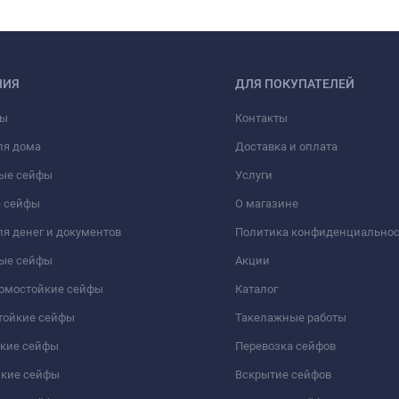
НИЯ
ДЛЯ ПОКУПАТЕЛЕЙ
фы
Контакты
ля дома
Доставка и оплата
ые сейфы
Услуги
 сейфы
О магазине
я денег и документов
Политика конфиденциально
ые сейфы
Акции
ломостойкие сейфы
Каталог
тойкие сейфы
Такелажные работы
йкие сейфы
Перевозка сейфов
йкие сейфы
Вскрытие сейфов