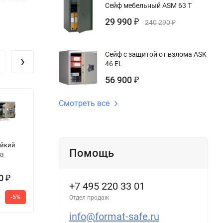
Сейф мебельный ASM 63 T
29 990
₽
240 290
₽
Сейф с защитой от взлома ASK
›
46 EL
56 900
₽
Смотреть все
Сейф Muller
Сейф МDТВ ES
О
ойкий
Safe Karlsruhe
30.E
ш
Помощь
KL
40703 black
90
58 000
₽
₽
+7 495 220 33 01
61 000
Цена по
-5%
-4%
Отдел продаж
2
запросу
₽
info@format-safe.ru