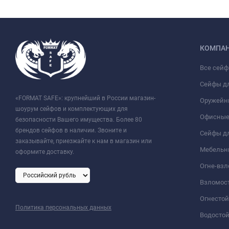
КОМПА
Все сей
Сейфы д
«FORMAT SAFE»: крупнейший в России магазин-
Оружейн
шоурум сейфов и комплектующих для
Офисные
безопасности Вашего имущества. Более 80
брендов сейфов в наличии. Звоните и
Сейфы дл
заказывайте, приезжайте к нам в магазин или
Мебельн
оформите доставку.
Огне-вз
Взломос
Огнесто
Политика персональных данных
Водосто