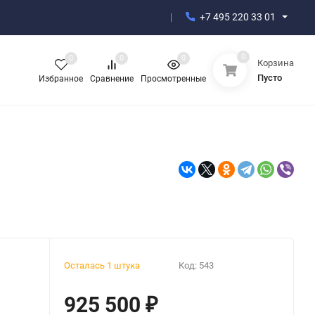
+7 495 220 33 01
0
0
0
0
Корзина
Пусто
Избранное
Сравнение
Просмотренные
Осталась 1 штука
Код:
543
925 500
₽