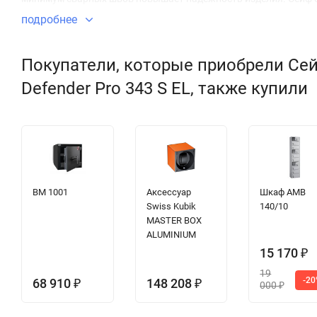
подробнее
Покупатели, которые приобрели Сей
Defender Pro 343 S EL, также купили
BM 1001
Аксессуар
Шкаф AMB
Swiss Kubik
140/10
MASTER BOX
ALUMINIUM
15 170
₽
19
-2
68 910
148 208
₽
₽
000
₽