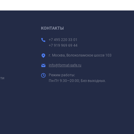
КОНТАКТЫ
+7 495 220 33 01
+7 919 969 69 44
г. Москва, Волоколамское шоссе 103
info@format-safe.ru
Режим работы:
сти
Пн-Пт 9:30—20:00; Без выходных.