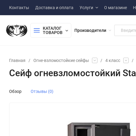
Контакты
Доставка и оплата
Услуги
О магазине
Н
КАТАЛОГ 
Производители
ТОВАРОВ
Главная
/
Огне-взломостойкие сейфы
/
4 класс
/
Сейф огневзломостойкий Stahl
Обзор
Отзывы (0)