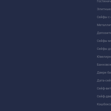
Гостини
Элитные
Сейфы с 
Металли
Депозит
Сейфы м
Сейфы дл
Ювелирн
Банковс
Двери б
Дата-се
Сейф-ви
Сейф-дв
Кэшбокс