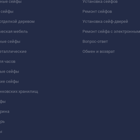
чные сейфы
Установка сейфов
 сейфы
Ремонт сейфов
отделкой деревом
Установка сейф-дверей
ческая мебель
Ремонт сейфа с электронны
ные сейфы
Вопрос-ответ
еталлические
Обмен и возврат
я часов
ые сейфы
кие сейфы
анковских хранилищ
йфы
трина
ерь
ы