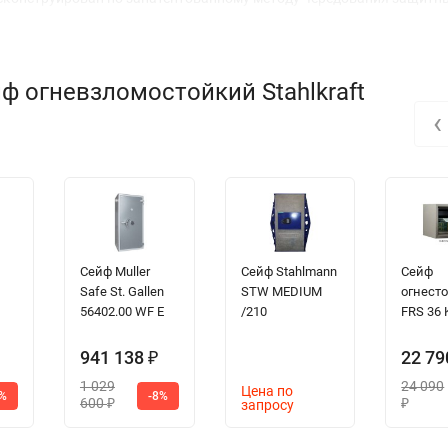
ф огневзломостойкий Stahlkraft
‹
Сейф Muller
Сейф Stahlmann
Сейф
Safe St. Gallen
STW MEDIUM
огнест
56402.00 WF E
/210
FRS 36 
941 138
22 7
₽
1 029
24 090
Цена по
0%
-8%
600
запросу
₽
₽