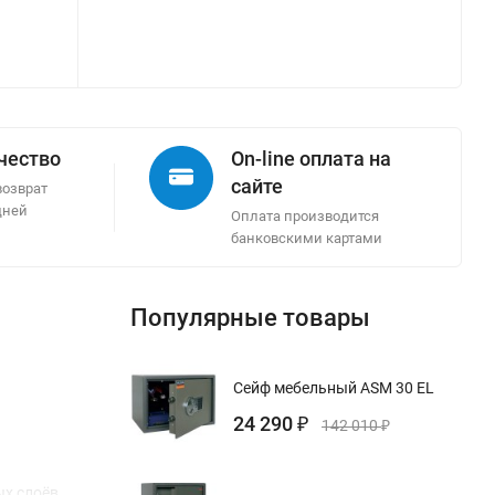
ачество
On-line оплата на
сайте
возврат
дней
Оплата производится
банковскими картами
Популярные товары
Сейф мебельный ASM 30 EL
24 290
₽
142 010
₽
х слоёв.