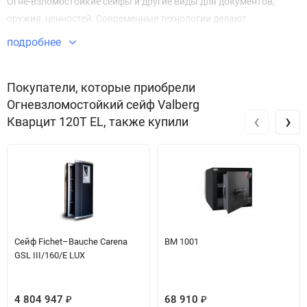
Огне-взломостойкие сейфы и другие виды для документов,
оружия, ценностей. Современные технологии делают
Огневзломостойкий сейф Кварцит 120T EL безупречным в плане
подробнее
безопасности и защиты имущества.
Звоните по телефону +7 495 220 33 01
Покупатели, которые приобрели
Огневзломостойкий сейф Valberg
‹
›
Кварцит 120T EL, также купили
Сейф Fichet–Bauche Carena
BM 1001
GSL III/160/E LUX
4 804 947
68 910
₽
₽