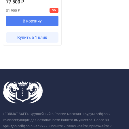
77 500
₽
81 900
5%
₽
В корзину
Купить в 1 клик
«FORMAT SAFE»: крупнейший в России магазин-шоурум сейфов и
комплектующих для безопасности Вашего имущества. Более 80
брендов сейфов в наличии. Звоните и заказывайте, приезжайте к