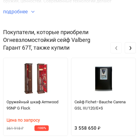
оружия, ценностей. Современные технологии делают
Огневзломостойкий сейф Гарант 67T безупречным в плане
подробнее
безопасности и защиты имущества.
Звоните по телефону +7 495 220 33 01
Покупатели, которые приобрели
Огневзломостойкий сейф Valberg
‹
›
Гарант 67T, также купили
Оружейный шкаф Armwood
Сейф Fichet–Bauche Carena
95NP G Flock
GSL III/120/E+S
Цена по запросу
3 558 650
361 918
-100%
₽
₽