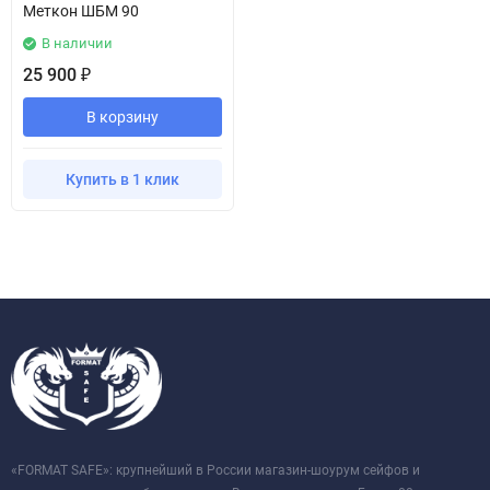
Меткон ШБМ 90
В наличии
25 900
₽
В корзину
Купить в 1 клик
«FORMAT SAFE»: крупнейший в России магазин-шоурум сейфов и