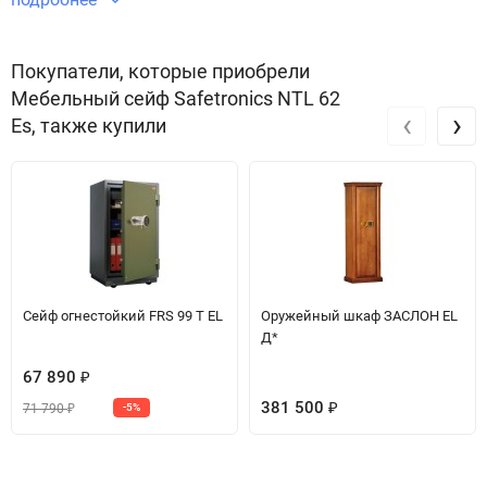
Звоните по телефону +7 495 220 33 01
Покупатели, которые приобрели
Мебельный сейф Safetronics NTL 62
‹
›
Es, также купили
Сейф огнестойкий FRS 99 T EL
Оружейный шкаф ЗАСЛОН EL
Д*
67 890
₽
381 500
71 790
-5%
₽
₽