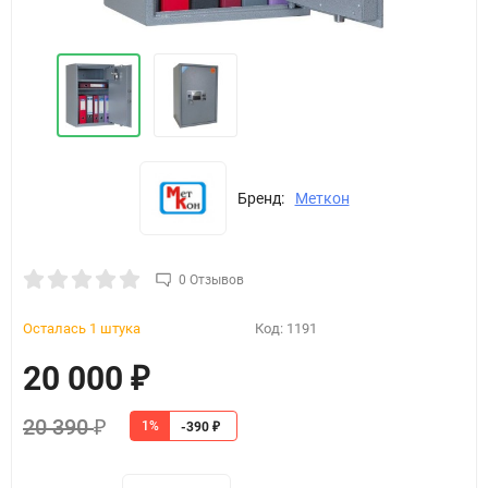
Бренд:
Меткон
0 Отзывов
Осталась 1 штука
Код:
1191
20 000
₽
20 390
1%
₽
-390
₽