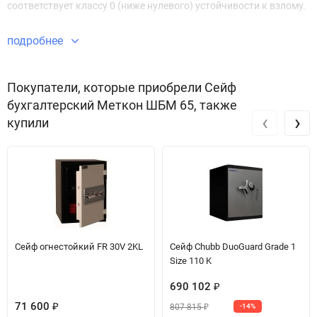
соответствует классу 0 (ниже нулевого) устойчивости к взлому.
подробнее
Покупатели, которые приобрели Сейф
бухгалтерский Меткон ШБМ 65, также
‹
›
купили
Сейф огнестойкий FR 30V 2KL
Сейф Chubb DuoGuard Grade 1
Size 110 K
690 102
₽
71 600
807 815
₽
-14%
₽