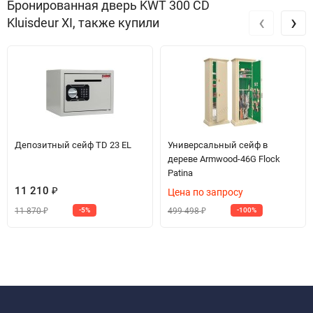
Бронированная дверь KWT 300 CD
‹
›
Kluisdeur XI, также купили
Депозитный сейф TD 23 EL
Универсальный сейф в
дереве Armwood-46G Flock
Patina
11 210
₽
Цена по запросу
11 870
499 498
-5%
-100%
₽
₽