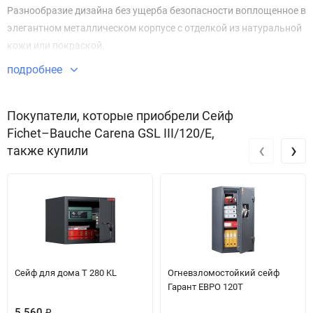
Разнообразие дизайна без ущерба безопасности воплощенное в
элегантном металлическом корпусе с отделкой из натуральной
кожи или покраской.
подробнее
Сейфы серии Carena могут стать украшением Вашего интерьера.
Покупатели, которые приобрели Сейф
Fichet–Bauche Carena GSL III/120/E,
‹
›
также купили
Сейф для дома T 280 KL
Огневзломостойкий сейф
Гарант ЕВРО 120T
5 560
₽