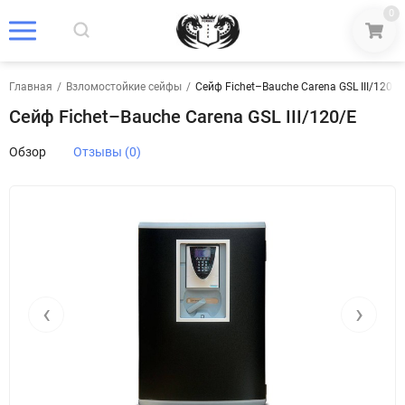
0
Главная
/
Взломостойкие сейфы
/
Сейф Fichet–Bauche Carena GSL III/120/E
Сейф Fichet–Bauche Carena GSL III/120/E
Обзор
Отзывы (0)
‹
›