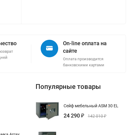
ачество
On-line оплата на
сайте
возврат
дней
Оплата производится
банковскими картами
Популярные товары
Сейф мебельный ASM 30 EL
24 290
₽
142 010
₽
мка Array,