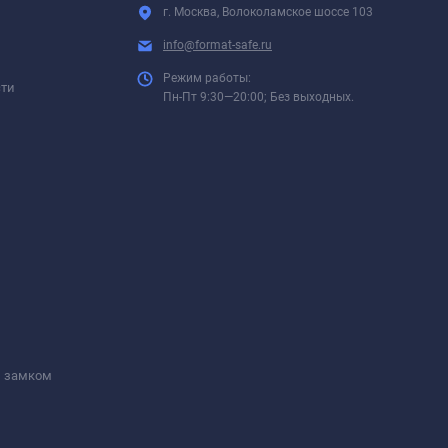
г. Москва, Волоколамское шоссе 103
info@format-safe.ru
Режим работы:
сти
Пн-Пт 9:30—20:00; Без выходных.
м замком