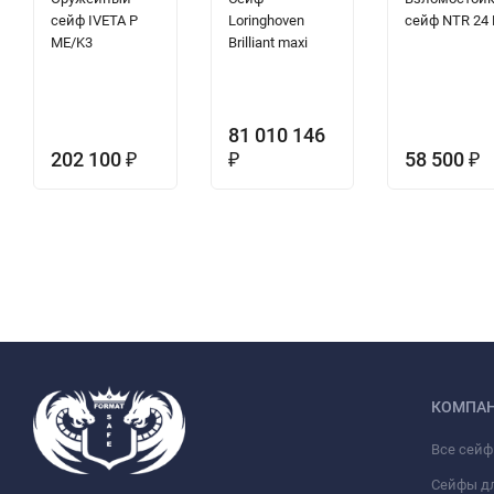
сейф IVETA P
Loringhoven
сейф NTR 24
ME/K3
Brilliant maxi
81 010 146
202 100
58 500
₽
₽
₽
КОМПА
Все сей
Сейфы д