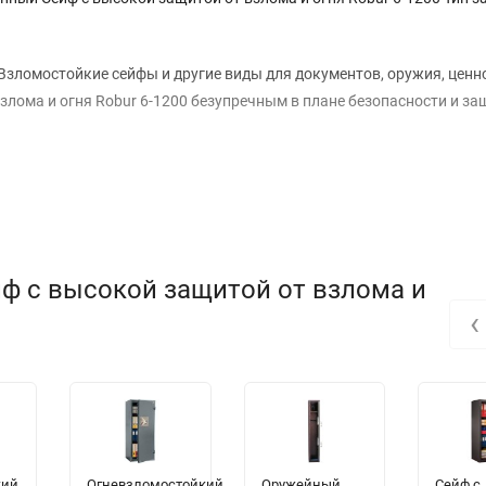
Взломостойкие сейфы и другие виды для документов, оружия, ценно
злома и огня Robur 6-1200 безупречным в плане безопасности и з
йф с высокой защитой от взлома и
‹
кий
Огневзломостойкий
Оружейный
Сейф с