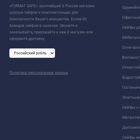
«FORMAT SAFE»: крупнейший в России магазин-
Оружейн
шоурум сейфов и комплектующих для
Офисные
безопасности Вашего имущества. Более 80
брендов сейфов в наличии. Звоните и
Сейфы дл
заказывайте, приезжайте к нам в магазин или
Мебельн
оформите доставку.
Огне-вз
Взломос
Огнесто
Политика персональных данных
Водосто
Гостини
Элитные
Сейфы с 
Металли
Депозит
Сейфы м