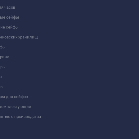
я часов
ые сейфы
кие сейфы
анковских хранилищ
йфы
трина
ерь
ы
цы
ры для сейфов
 комплектующие
ятые с производства