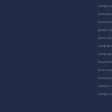
Сейфы дл
Ювелирн
Банковс
Двери б
Дата-се
Сейф-ви
Сейф-дв
Кэшбокс
Ключни
Аксессуа
Замки и
Сейфы сн