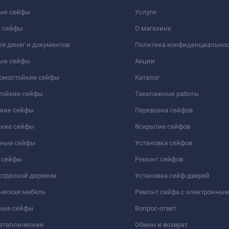
ые сейфы
Услуги
 сейфы
О магазине
я денег и документов
Политика конфиденциально
ые сейфы
Акции
ломостойкие сейфы
Каталог
тойкие сейфы
Такелажные работы
йкие сейфы
Перевозка сейфов
йкие сейфы
Вскрытие сейфов
чные сейфы
Установка сейфов
 сейфы
Ремонт сейфов
отделкой деревом
Установка сейф-дверей
ческая мебель
Ремонт сейфа с электронны
ные сейфы
Вопрос-ответ
еталлические
Обмен и возврат