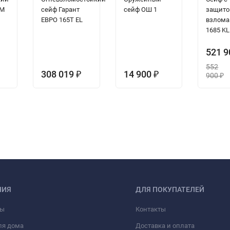
 M
сейф Гарант
сейф ОШ 1
защито
ЕВРО 165T EL
взлома
1685 KL
521 
552
308 019
14 900
₽
₽
900
₽
НИЯ
ДЛЯ ПОКУПАТЕЛЕЙ
фы
Контакты
ля дома
Доставка и оплата