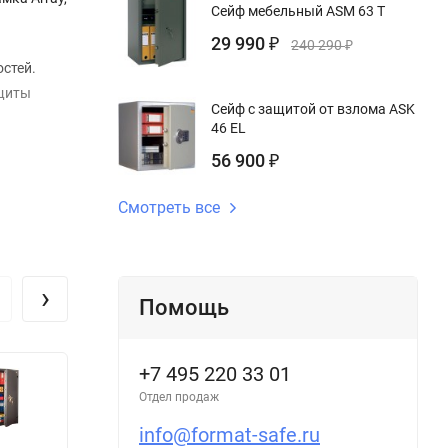
Сейф мебельный ASM 63 T
29 990
₽
240 290
₽
стей.
ащиты
Сейф с защитой от взлома ASK
46 EL
56 900
₽
Смотреть все
›
Помощь
+7 495 220 33 01
Отдел продаж
info@format-safe.ru
Сейф Juwel
Огневзломостойкий
С