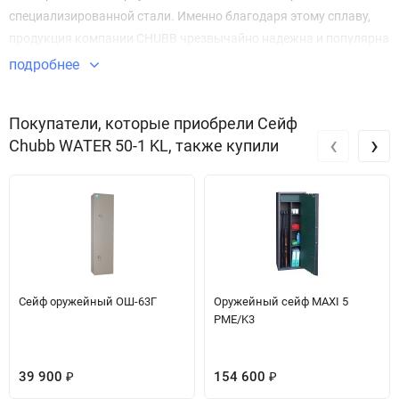
специализированной стали. Именно благодаря этому сплаву,
продукция компании CHUBB чрезвычайно надежна и популярна
среди покупателей.
подробнее
Дверное полотно – изготовлено из того же материала, что и
корпус, толщина – 8 мм. Петли расположены внутри сейфа. У
Покупатели, которые приобрели Сейф
модели есть 1 полка, которая может быть демонтирована.
‹
›
Chubb WATER 50-1 KL, также купили
Сейф оружейный ОШ-63Г
Оружейный сейф MAXI 5
PME/K3
39 900
154 600
₽
₽