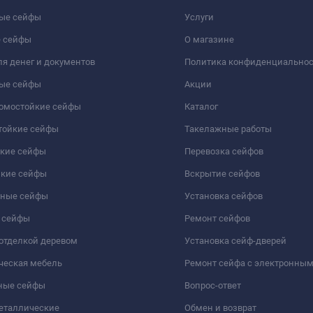
ые сейфы
Услуги
 сейфы
О магазине
я денег и документов
Политика конфиденциально
ые сейфы
Акции
ломостойкие сейфы
Каталог
тойкие сейфы
Такелажные работы
йкие сейфы
Перевозка сейфов
йкие сейфы
Вскрытие сейфов
чные сейфы
Установка сейфов
 сейфы
Ремонт сейфов
отделкой деревом
Установка сейф-дверей
ческая мебель
Ремонт сейфа с электронны
ные сейфы
Вопрос-ответ
еталлические
Обмен и возврат