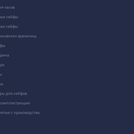
я часов
ые сейфы
кие сейфы
анковских хранилищ
йфы
трина
ерь
ы
цы
ры для сейфов
 комплектующие
ятые с производства