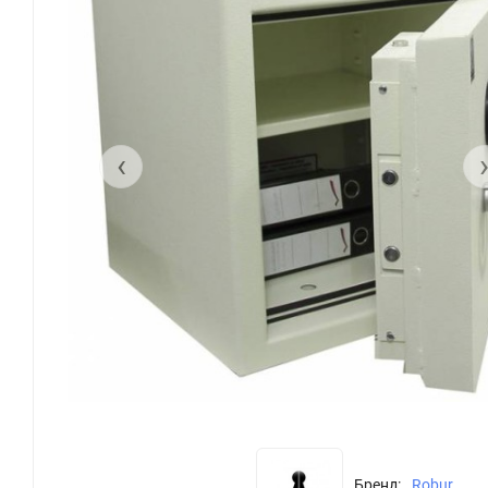
‹
Бренд:
Robur