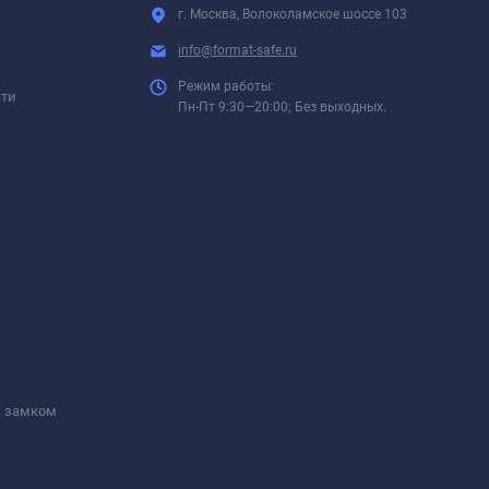
г. Москва, Волоколамское шоссе 103
info@format-safe.ru
Режим работы:
сти
Пн-Пт 9:30—20:00; Без выходных.
м замком