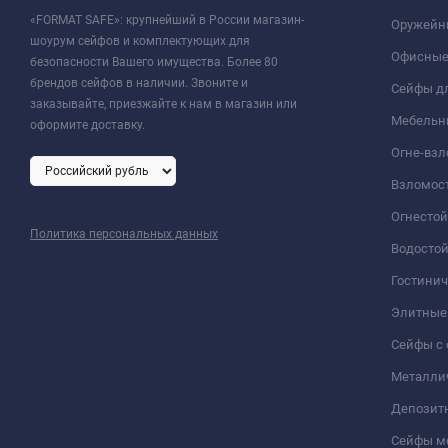
«FORMAT SAFE»: крупнейший в России магазин-
Оружейн
шоурум сейфов и комплектующих для
Офисные
безопасности Вашего имущества. Более 80
брендов сейфов в наличии. Звоните и
Сейфы дл
заказывайте, приезжайте к нам в магазин или
Мебельн
оформите доставку.
Огне-вз
Взломос
Огнесто
Политика персональных данных
Водосто
Гостини
Элитные
Сейфы с 
Металли
Депозит
Сейфы м