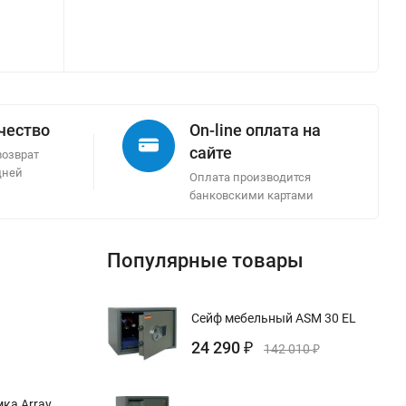
ачество
On-line оплата на
сайте
возврат
дней
Оплата производится
банковскими картами
Популярные товары
Сейф мебельный ASM 30 EL
24 290
₽
142 010
₽
ка Array,