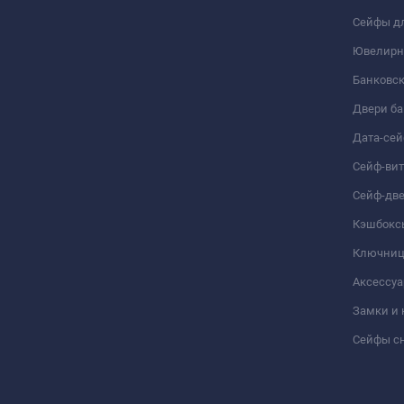
Сейфы дл
Ювелирн
Банковс
Двери б
Дата-се
Сейф-ви
Сейф-дв
Кэшбокс
Ключни
Аксессуа
Замки и
Сейфы сн