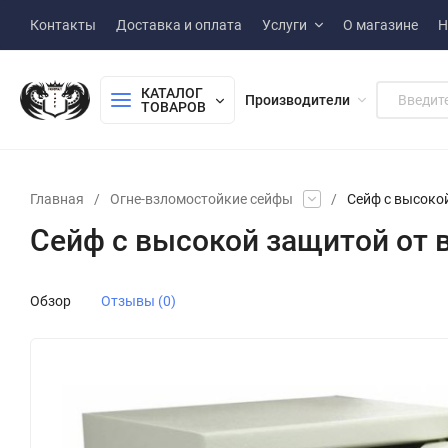
Контакты
Доставка и оплата
Услуги
О магазине
Н
КАТАЛОГ 
Производители
ТОВАРОВ
Главная
/
Огне-взломостойкие сейфы
/
Сейф с высокой
Сейф с высокой защитой от в
Обзор
Отзывы (0)