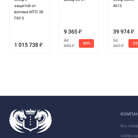
защитой от
4613
взлома MTD 38
F60 S
9 365
39 974
₽
₽
88
53
-89%
-2
1 015 738
₽
880
469
₽
₽
КОМПА
Все сей
Сейфы д