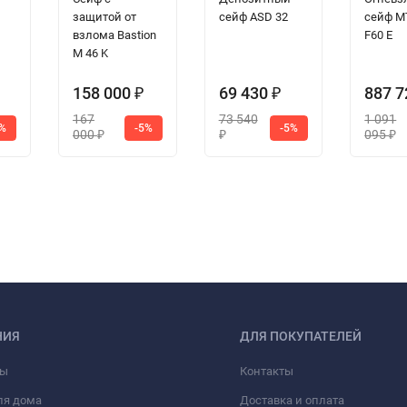
защитой от
сейф ASD 32
сейф M
взлома Bastion
F60 E
M 46 K
158 000
69 430
887 
₽
₽
167
73 540
1 091
5%
-5%
-5%
000
095
₽
₽
₽
НИЯ
ДЛЯ ПОКУПАТЕЛЕЙ
фы
Контакты
ля дома
Доставка и оплата