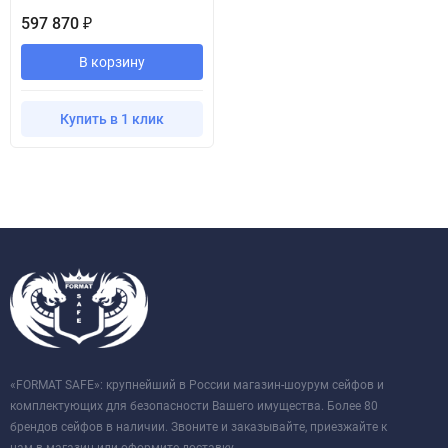
597 870
₽
В корзину
Купить в 1 клик
«FORMAT SAFE»: крупнейший в России магазин-шоурум сейфов и
комплектующих для безопасности Вашего имущества. Более 80
брендов сейфов в наличии. Звоните и заказывайте, приезжайте к
нам в магазин или оформите доставку.