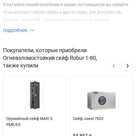
В каталоге нашей компании и наших поставщиков вы найдёте
Огне-взломостойкие сейфы и другие виды для документов,
оружия, ценностей. Современные технологии делают
Огневзломостойкий сейф Robur 1-80 безупречным в плане
подробнее
безопасности и защиты имущества.
Звоните по телефону +7 495 220 33 01
Покупатели, которые приобрели
Огневзломостойкий сейф Robur 1-80,
‹
›
также купили
Оружейный сейф MAXI 5
Сейф Juwel 7623
PME/K5
54 957
₽