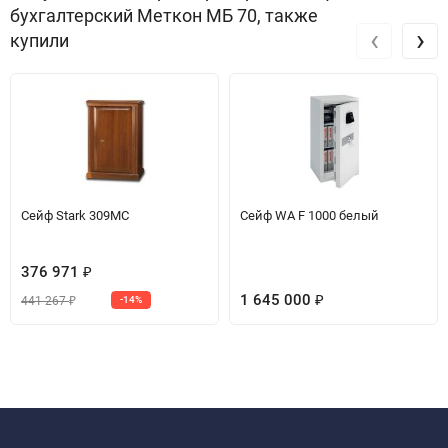
бухгалтерский Меткон МБ 70, также
‹
›
купили
Сейф Stark 309MC
Сейф WA F 1000 белый
376 971
₽
1 645 000
441 267
-14%
₽
₽