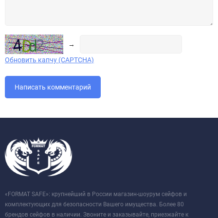
→
Обновить капчу (CAPTCHA)
«FORMAT SAFE»: крупнейший в России магазин-шоурум сейфов и
комплектующих для безопасности Вашего имущества. Более 80
брендов сейфов в наличии. Звоните и заказывайте, приезжайте к